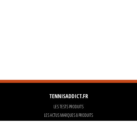
TENNISADDICT.FR
LES TESTS PRODUITS
LES ACTUS MARQUES & PRODUITS
LES GUIDES DU MATERIEL