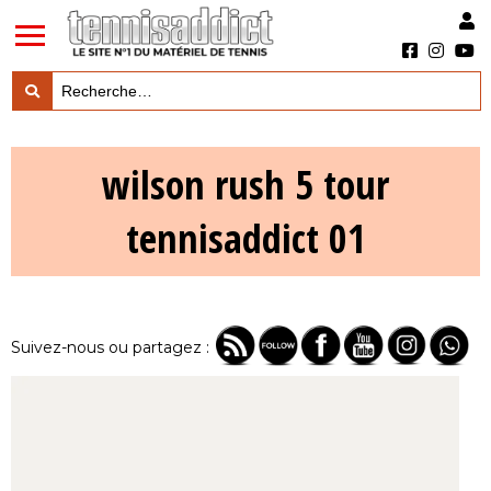
LES TESTS PRODUITS

wilson rush 5 tour
LES ACTUS MARQUES & PRODUITS

tennisaddict 01
LES GUIDES DU MATERIEL

Suivez-nous ou partagez :