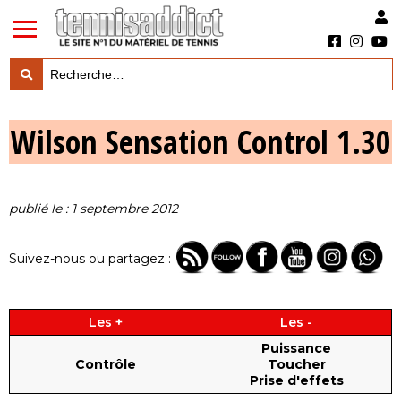
LES TESTS PRODUITS

Wilson Sensation Control 1.30
LES ACTUS MARQUES & PRODUITS

LES GUIDES DU MATERIEL

publié le : 1 septembre 2012
Suivez-nous ou partagez :
Les +
Les -
Puissance
Contrôle
Toucher
Prise d'effets