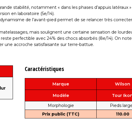
grande stabilité, notamment « dans les phases d’appuis latéraux »
ion en laboratoire (5e/14).
on dynamisme de l’avant–pied permet de se relancer très correct
 matelassages, mais soulignent une certaine sensation de lourde
i reste perfectible avec 24% des chocs absorbés (8e/14). On note
r une accroche satisfaisante sur terre-battue.
Caractéristiques
Marque
Wilson
dur
Modèle
Tour Iko
Morphologie
Pieds larg
Prix public (TTC)
110.00