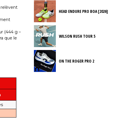
 relèvent
HEAD ENDURE PRO BOA [2026]
ement
ur (444 g –
WILSON RUSH TOUR 5
ra que le
ON THE ROGER PRO 2
n
es