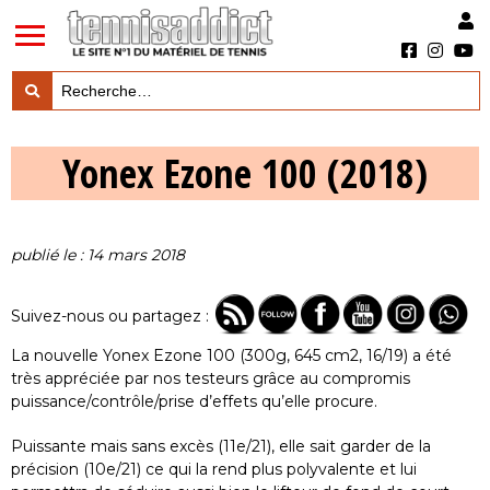
LES TESTS PRODUITS

Yonex Ezone 100 (2018)
LES ACTUS MARQUES & PRODUITS

LES GUIDES DU MATERIEL

publié le : 14 mars 2018
Suivez-nous ou partagez :
La nouvelle Yonex Ezone 100 (300g, 645 cm2, 16/19) a été
très appréciée par nos testeurs grâce au compromis
puissance/contrôle/prise d’effets qu’elle procure.
Puissante mais sans excès (11e/21), elle sait garder de la
précision (10e/21) ce qui la rend plus polyvalente et lui