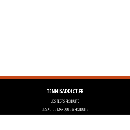
TENNISADDICT.FR
LES TESTS PRODUITS
LES ACTUS MARQUES & PRODUITS
LES GUIDES DU MATERIEL