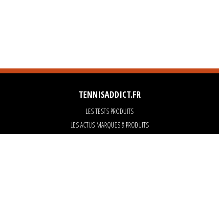
TENNISADDICT.FR
LES TESTS PRODUITS
LES ACTUS MARQUES & PRODUITS
LES GUIDES DU MATERIEL
PARTENAIRES
ART OF TENNIS
KARANTA