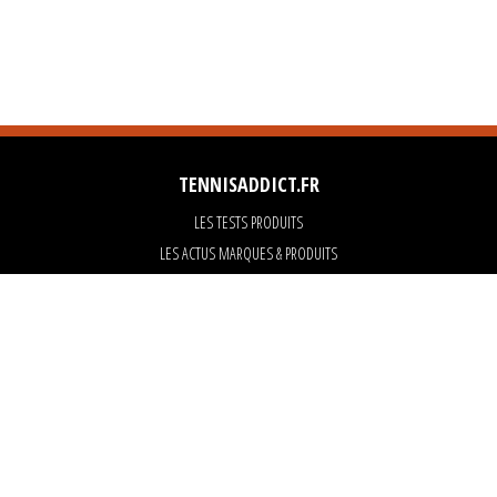
TENNISADDICT.FR
LES TESTS PRODUITS
LES ACTUS MARQUES & PRODUITS
LES GUIDES DU MATERIEL
PARTENAIRES
ART OF TENNIS
KARANTA