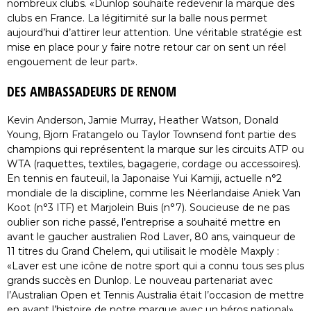
nombreux clubs. «Dunlop souhaite redevenir la marque des
clubs en France. La légitimité sur la balle nous permet
aujourd’hui d’attirer leur attention. Une véritable stratégie est
mise en place pour y faire notre retour car on sent un réel
engouement de leur part».
DES AMBASSADEURS DE RENOM
Kevin Anderson, Jamie Murray, Heather Watson, Donald
Young, Bjorn Fratangelo ou Taylor Townsend font partie des
champions qui représentent la marque sur les circuits ATP ou
WTA (raquettes, textiles, bagagerie, cordage ou accessoires).
En tennis en fauteuil, la Japonaise Yui Kamiji, actuelle n°2
mondiale de la discipline, comme les Néerlandaise Aniek Van
Koot (n°3 ITF) et Marjolein Buis (n°7). Soucieuse de ne pas
oublier son riche passé, l’entreprise a souhaité mettre en
avant le gaucher australien Rod Laver, 80 ans, vainqueur de
11 titres du Grand Chelem, qui utilisait le modèle Maxply :
«Laver est une icône de notre sport qui a connu tous ses plus
grands succès en Dunlop. Le nouveau partenariat avec
l’Australian Open et Tennis Australia était l’occasion de mettre
en avant l’histoire de notre marque avec un héros national»,