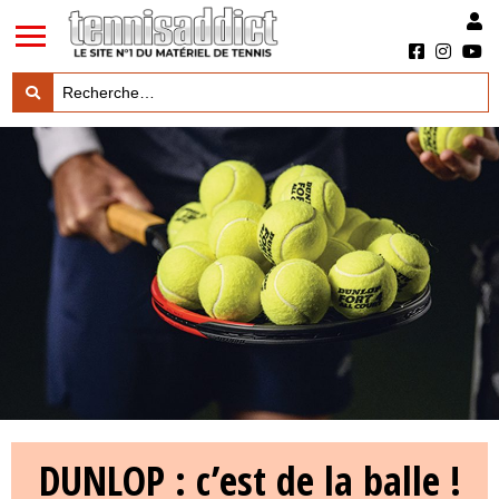
LES TESTS PRODUITS

LES ACTUS MARQUES & PRODUITS

LES GUIDES DU MATERIEL

DUNLOP : c’est de la balle !