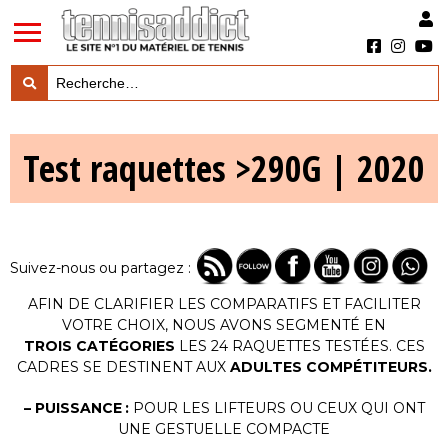
LES TESTS PRODUITS

Test raquettes >290G | 2020
LES ACTUS MARQUES & PRODUITS

LES GUIDES DU MATERIEL

Suivez-nous ou partagez :
AFIN DE CLARIFIER LES COMPARATIFS ET FACILITER
VOTRE CHOIX, NOUS AVONS SEGMENTÉ EN
TROIS CATÉGORIES
LES 24 RAQUETTES TESTÉES. CES
CADRES SE DESTINENT AUX
ADULTES COMPÉTITEURS.
– PUISSANCE :
POUR LES LIFTEURS OU CEUX QUI ONT
UNE GESTUELLE COMPACTE