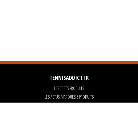
TENNISADDICT.FR
LES TESTS PRODUITS
LES ACTUS MARQUES & PRODUITS
LES GUIDES DU MATERIEL
PARTENAIRES
ART OF TENNIS