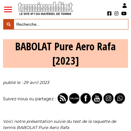
LES TESTS PRODUITS

BABOLAT Pure Aero Rafa
LES ACTUS MARQUES & PRODUITS

[2023]
LES GUIDES DU MATERIEL

publié le : 29 avril 2023
Suivez-nous ou partagez :
Voici notre présentation suivie du test de la raquette de
tennis BABOLAT Pure Aero Rafa