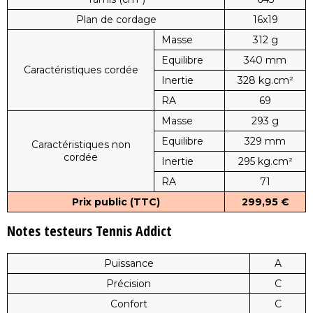
Plan de cordage
16x19
Masse
312 g
Equilibre
340 mm
Caractéristiques cordée
Inertie
328 kg.cm²
RA
69
Masse
293 g
Equilibre
329 mm
Caractéristiques non
cordée
Inertie
295 kg.cm²
RA
71
Prix public (TTC)
299,95 €
Notes testeurs Tennis Addict
Puissance
A
Précision
C
Confort
C