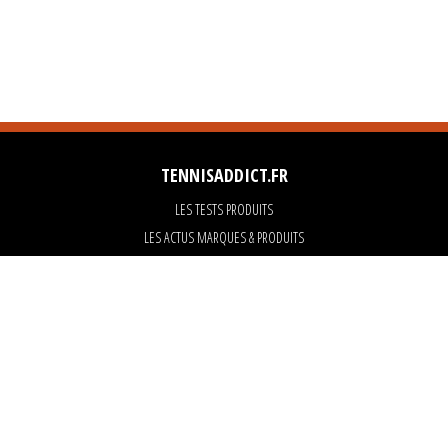
TENNISADDICT.FR
LES TESTS PRODUITS
LES ACTUS MARQUES & PRODUITS
LES GUIDES DU MATERIEL
PARTENAIRES
ART OF TENNIS
KARANTA