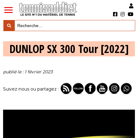
LES TESTS PRODUITS

DUNLOP SX 300 Tour [2022]
LES ACTUS MARQUES & PRODUITS

LES GUIDES DU MATERIEL

publié le : 1 février 2023
Suivez-nous ou partagez :