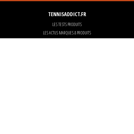
TENNISADDICT.FR
LES TESTS PRODUITS
LES ACTUS MARQUES & PRODUITS
LES GUIDES DU MATERIEL
PARTENAIRES
ART OF TENNIS
KARANTA