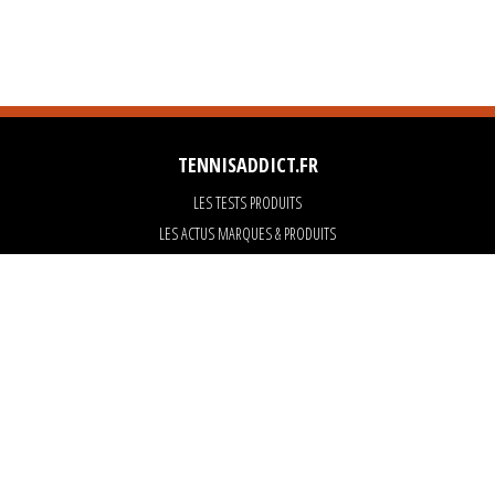
TENNISADDICT.FR
LES TESTS PRODUITS
LES ACTUS MARQUES & PRODUITS
LES GUIDES DU MATERIEL
PARTENAIRES
ART OF TENNIS
KARANTA