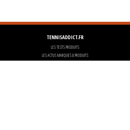
TENNISADDICT.FR
LES TESTS PRODUITS
LES ACTUS MARQUES & PRODUITS
LES GUIDES DU MATERIEL
PARTENAIRES
ART OF TENNIS
KARANTA