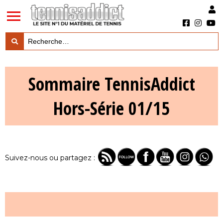
LES TESTS PRODUITS

Sommaire TennisAddict
LES ACTUS MARQUES & PRODUITS

Hors-Série 01/15
LES GUIDES DU MATERIEL

Suivez-nous ou partagez :