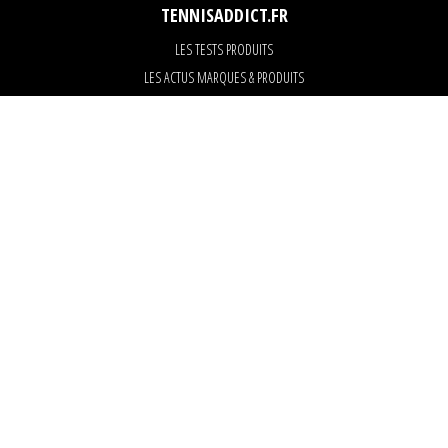
TENNISADDICT.FR
LES TESTS PRODUITS
LES ACTUS MARQUES & PRODUITS
LES GUIDES DU MATERIEL
PARTENAIRES
ART OF TENNIS
KARANTA
Tous les tests, comparatifs et conseils sur le matériel de tennis : raquettes,
chaussures, cordages, balles, sacs, surgrips…