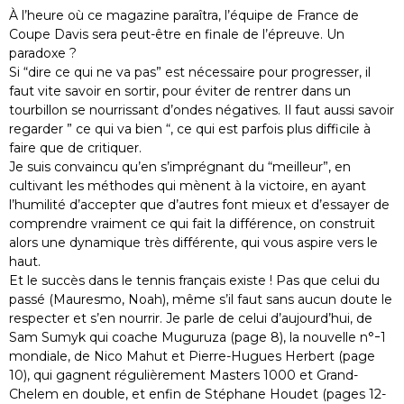
À l’heure où ce magazine paraîtra, l’équipe de France de
Coupe Davis sera peut-être en finale de l’épreuve. Un
paradoxe ?
Si “dire ce qui ne va pas” est nécessaire pour progresser, il
faut vite savoir en sortir, pour éviter de rentrer dans un
tourbillon se nourrissant d’ondes négatives. Il faut aussi savoir
regarder ” ce qui va bien “, ce qui est parfois plus difficile à
faire que de critiquer.
Je suis convaincu qu’en s’imprégnant du “meilleur”, en
cultivant les méthodes qui mènent à la victoire, en ayant
l’humilité d’accepter que d’autres font mieux et d’essayer de
comprendre vraiment ce qui fait la différence, on construit
alors une dynamique très différente, qui vous aspire vers le
haut.
Et le succès dans le tennis français existe ! Pas que celui du
passé (Mauresmo, Noah), même s’il faut sans aucun doute le
respecter et s’en nourrir. Je parle de celui d’aujourd’hui, de
Sam Sumyk qui coache Muguruza (page 8), la nouvelle n°ｰ1
mondiale, de Nico Mahut et Pierre-Hugues Herbert (page
10), qui gagnent régulièrement Masters 1000 et Grand-
Chelem en double, et enfin de Stéphane Houdet (pages 12-