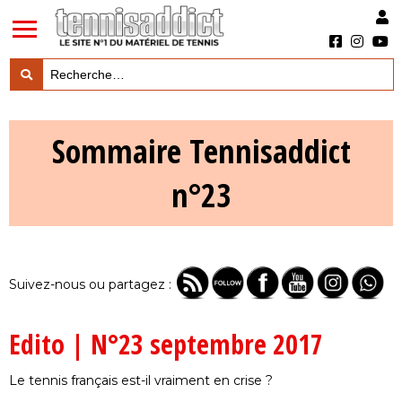
LES TESTS PRODUITS

Sommaire Tennisaddict
LES ACTUS MARQUES & PRODUITS

n°23
LES GUIDES DU MATERIEL

Suivez-nous ou partagez :
Edito | N°23 septembre 2017
Le tennis français est-il vraiment en crise ?