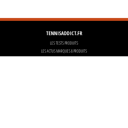
TENNISADDICT.FR
LES TESTS PRODUITS
LES ACTUS MARQUES & PRODUITS
LES GUIDES DU MATERIEL
PARTENAIRES
ART OF TENNIS
KARANTA