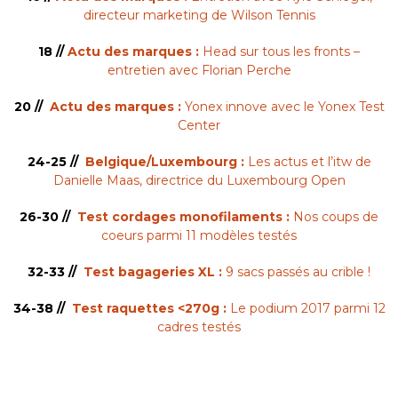
directeur marketing de Wilson Tennis
18 //
Actu des marques :
Head sur tous les fronts –
entretien avec Florian Perche
20 //
Actu des marques :
Yonex innove avec le Yonex Test
Center
24-25 //
Belgique/Luxembourg :
Les actus et l’itw de
Danielle Maas, directrice du Luxembourg Open
26-30 //
Test cordages monofilaments :
Nos coups de
coeurs parmi 11 modèles testés
32-33 //
Test bagageries XL :
9 sacs passés au crible !
34-38 //
Test raquettes <270g :
Le podium 2017 parmi 12
cadres testés