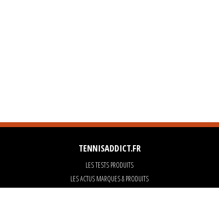
TENNISADDICT.FR
LES TESTS PRODUITS
LES ACTUS MARQUES & PRODUITS
LES GUIDES DU MATERIEL
PARTENAIRES