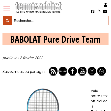
LES TESTS PRODUITS

BABOLAT Pure Drive Team
LES ACTUS MARQUES & PRODUITS

LES GUIDES DU MATERIEL

publié le : 2 février 2022
Suivez-nous ou partagez :
Voici
notre test
officiel de
la