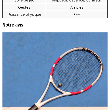
Style de jeu
Frappeur, Cadence, Contreur
Gestes
Amples
Puissance physique
+++
Notre avis