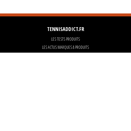
TENNISADDICT.FR
LES TESTS PRODUITS
LES ACTUS MARQUES & PRODUITS
LES GUIDES DU MATERIEL
PARTENAIRES
ART OF TENNIS
KARANTA