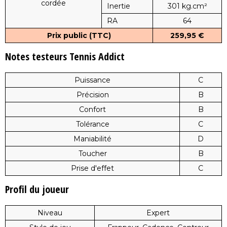
cordée
Inertie
301 kg.cm²
RA
64
Prix public (TTC)
259,95 €
Notes testeurs Tennis Addict
Puissance
C
Précision
B
Confort
B
Tolérance
C
Maniabilité
D
Toucher
B
Prise d'effet
C
Profil du joueur
Niveau
Expert