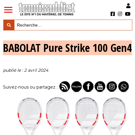
LES TESTS PRODUITS

BABOLAT Pure Strike 100 Gen4
LES ACTUS MARQUES & PRODUITS

LES GUIDES DU MATERIEL

publié le : 2 avril 2024
Suivez-nous ou partagez :