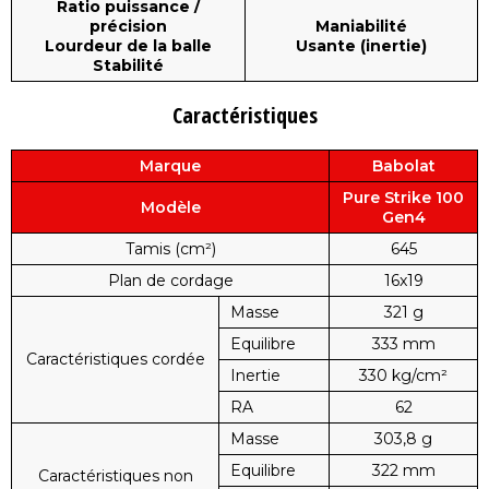
Ratio puissance /
précision
Maniabilité
Lourdeur de la balle
Usante (inertie)
Stabilité
Caractéristiques
Marque
Babolat
Pure Strike 100
Modèle
Gen4
Tamis (cm²)
645
Plan de cordage
16x19
Masse
321 g
Equilibre
333 mm
Caractéristiques cordée
Inertie
330 kg/cm²
RA
62
Masse
303,8 g
Equilibre
322 mm
Caractéristiques non