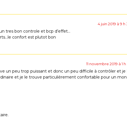
4 juin 2019 à 9 h
i un tres bon controle et bcp d’effet…
rts…le confort est plutot bon
11 novembre 2019 à 1 h
ouve un peu trop puissant et donc un peu difficile à contrôler et je 
ordinaire et je le trouve particulièrement confortable pour un mon
ire.