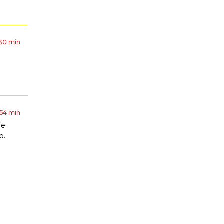
 30 min
 54 min
le
o.