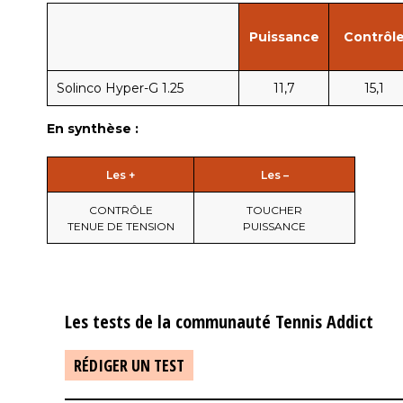
Puissance
Contrôl
Solinco Hyper-G 1.25
11,7
15,1
En synthèse :
Les +
Les –
CONTRÔLE
TOUCHER
TENUE DE TENSION
PUISSANCE
Les tests de la communauté Tennis Addict
RÉDIGER UN TEST