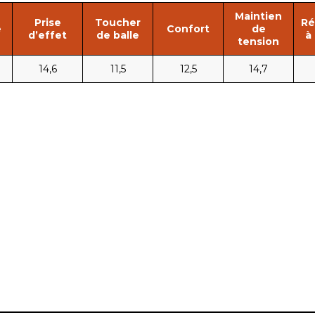
Maintien
Prise
Toucher
Ré
e
Confort
de
d’effet
de balle
à
tension
14,6
11,5
12,5
14,7